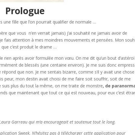
Prologue
as une fille que l’on pourrait qualifier de normale …
espère que vous n’en verrait jamais) j’ai souhaité ne jamais avoir de
, je fais attention à mes moindres mouvements et pensées. Mon souha
à que c’est produit le drame …
de rien après avoir formulée mon vœu. On me dit qu’un bout d’astéro
ormément de blessés (une centaine environ). Je me suis donc empres
répond que non. Je me sentais bizarre, comme s’il y avait une chose
ais peur, mon destin avait choisi de me faire soit souffrir, soit de me
e suis plus du tout la même, on me traite de monstre
, de paranorm
nds que maintenant que tout ce qui est nouveau, pour eux c’est étra
encourageait et soutenue tout le long.
’application Sweek. N’hésitez pas à télécharger cette application pour