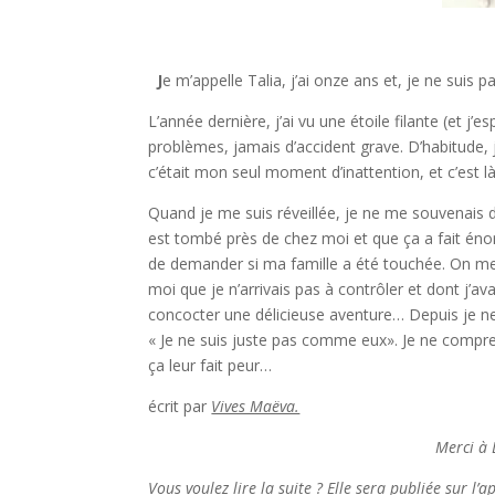
J
e m’appelle Talia, j’ai onze ans et, je ne suis p
L’année dernière, j’ai vu une étoile filante (et j’
problèmes, jamais d’accident grave. D’habitude
c’était mon seul moment d’inattention, et c’est l
Quand je me suis réveillée, je ne me souvenais 
est tombé près de chez moi et que ça a fait én
de demander si ma famille a été touchée. On me 
moi que je n’arrivais pas à contrôler et dont j’av
concocter une délicieuse aventure… Depuis je n
« Je ne suis juste pas comme eux». Je ne compre
ça leur fait peur…
écrit par
Vives Maëva.
Merci à Laura Garreau qui m’a 
Vous voulez lire la suite ? Elle sera publiée sur l