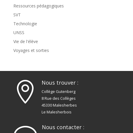
Ressources pédagogiques
SVT
Technologie
UNSS
Vie de l'élève
Voyages et sorties
Nous trouver :

Collège Gutenberg
8 Rue des Collèges
45330 Malesherbes
Le Malesherbois
Nous contacter :