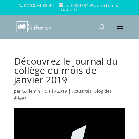
02.38.84.83.40
ce.0450787l@ac-orleans-
tours.fr
Découvrez le journal du
collège du mois de
janvier 2019
par
Guillemin
|
5 Fév 2019
|
Actualités
,
Blog des
élèves