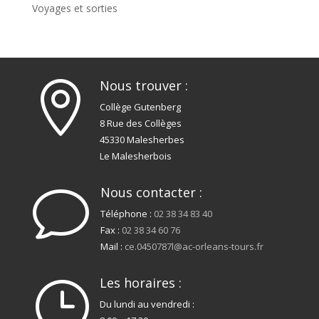
Voyages et sorties
Nous trouver :

Collège Gutenberg
8 Rue des Collèges
45330 Malesherbes
Le Malesherbois
Nous contacter :
v
Téléphone :
02 38 34 83 40
Fax :
02 38 34 60 76
Mail :
ce.0450787l@ac-orleans-tours.fr
Les horaires :
}
Du lundi au vendredi :