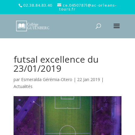
02.38.84.83.40
ce.0450787l@ac-orleans-
tours.fr
futsal excellence du
23/01/2019
par
Esmeralda Gérémia-Otero
|
22 Jan 2019
|
Actualités