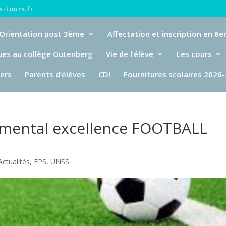
-tours.fr
Orientation post 3ème
Affectation et inscription en 6
ues au collège Gutenberg
Vie de l’élève
Les cours
iers
Parents d’élèves
CDI
Fournitures scolaires 2026
mental excellence FOOTBALL
Actualités
,
EPS
,
UNSS