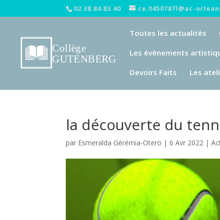
02.38.84.83.40
ce.0450787l@ac-orleans
Toutes les actualités
Les évènements artistiq
Devoirs Faits
Les atel
la découverte du tenn
par
Esmeralda Gérémia-Otero
|
6 Avr 2022
|
Ac