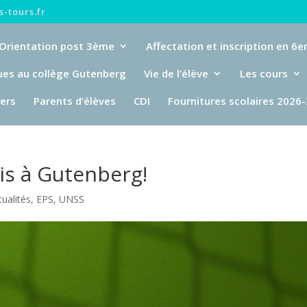
-tours.fr
Orientation post 3ème
Affectation et inscription en 6
ues au collège Gutenberg
Vie de l’élève
Les cours
iers
Parents d’élèves
CDI
Fournitures scolaires 2026
is à Gutenberg!
tualités
,
EPS
,
UNSS