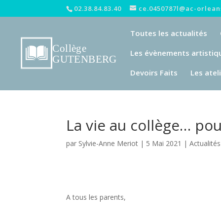
02.38.84.83.40
ce.0450787l@ac-orleans
Toutes les actualités
Les évènements artistiq
Devoirs Faits
Les atel
La vie au collège… pou
par
Sylvie-Anne Meriot
|
5 Mai 2021
|
Actualités
A tous les parents,