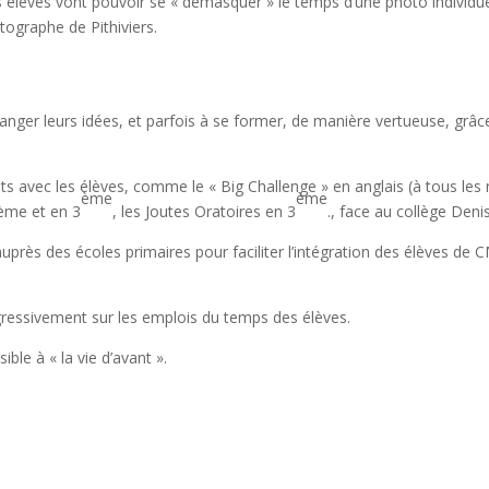
 élèves vont pouvoir se « démasquer » le temps d’une photo individue
ographe de Pithiviers.
anger leurs idées, et parfois à se former, de manière vertueuse, grâc
s avec les élèves, comme le « Big Challenge » en anglais (à tous les n
ème
ème
4ème et en 3
, les Joutes Oratoires en 3
., face au collège Deni
rès des écoles primaires pour faciliter l’intégration des élèves de CM2
gressivement sur les emplois du temps des élèves.
le à « la vie d’avant ».