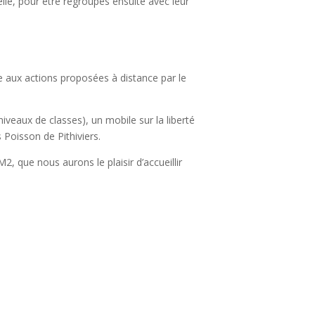
lle, pour être regroupés ensuite avec leur
e aux actions proposées à distance par le
iveaux de classes), un mobile sur la liberté
s Poisson de Pithiviers.
, que nous aurons le plaisir d’accueillir