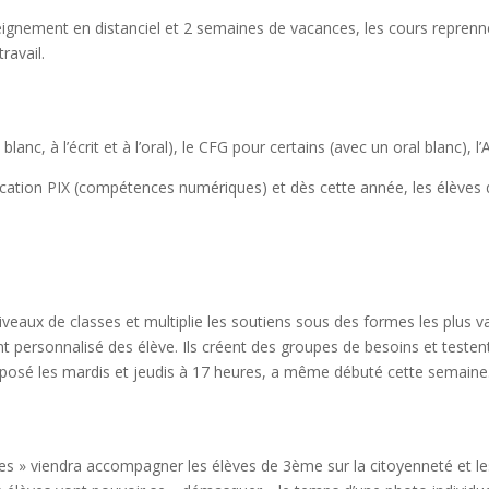
eignement en distanciel et 2 semaines de vacances, les cours reprenn
ravail.
c, à l’écrit et à l’oral), le CFG pour certains (avec un oral blanc), l
ification PIX (compétences numériques) et dès cette année, les élèves 
iveaux de classes et multiplie les soutiens sous des formes les plus va
personnalisé des élève. Ils créent des groupes de besoins et testent 
roposé les mardis et jeudis à 17 heures, a même débuté cette semaine
s » viendra accompagner les élèves de 3ème sur la citoyenneté et les