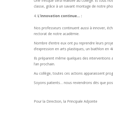
Une fresque sera réalisée au collège. Et t
ous nos
classe, grâce à un savant montage de notre phot
L’innovation continue… :
Nos professeurs continuent aussi à innover, éch
rectorat de notre académie.
Nombre d’entre eux ont pu reprendre leurs projet
d’expression en arts plastiques, un biathlon en 
Ils préparent même quelques des interventions aup
l’an prochain.
Au collège, toutes ces actions apparaissent pro
Soyons patients… nous reviendrons dès que possib
Pour la Direction, la Principale Adjointe