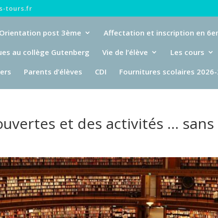
-tours.fr
Orientation post 3ème
Affectation et inscription en 6
ues au collège Gutenberg
Vie de l’élève
Les cours
iers
Parents d’élèves
CDI
Fournitures scolaires 2026
ouvertes et des activités … sans