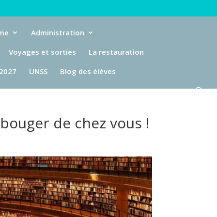
eme
Administration
Voyages et sorties
La restauration
-2027
UNSS
Blog des élèves
 bouger de chez vous !