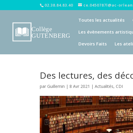
02.38.84.83.40
ce.0450787l@ac-orleans
Toutes les actualités
Les évènements artistiq
Devoirs Faits
Les atel
Des lectures, des déc
par
Guillemin
|
8 Avr 2021
|
Actualités
,
CDI