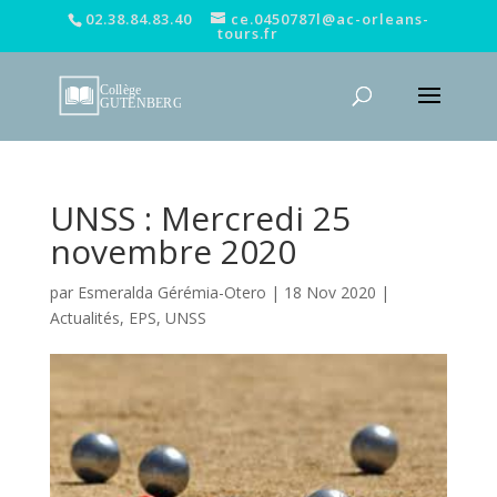
02.38.84.83.40
ce.0450787l@ac-orleans-
tours.fr
UNSS : Mercredi 25
novembre 2020
par
Esmeralda Gérémia-Otero
|
18 Nov 2020
|
Actualités
,
EPS
,
UNSS