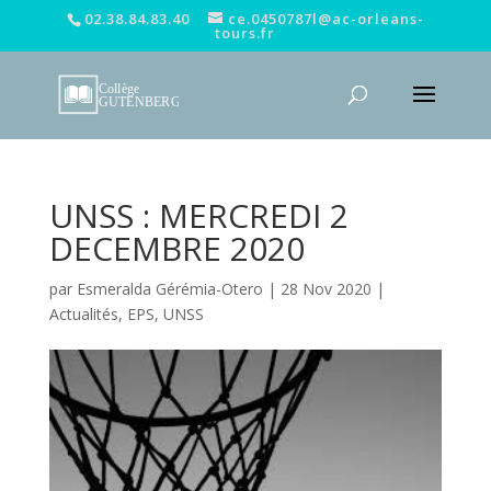
02.38.84.83.40
ce.0450787l@ac-orleans-
tours.fr
UNSS : MERCREDI 2
DECEMBRE 2020
par
Esmeralda Gérémia-Otero
|
28 Nov 2020
|
Actualités
,
EPS
,
UNSS