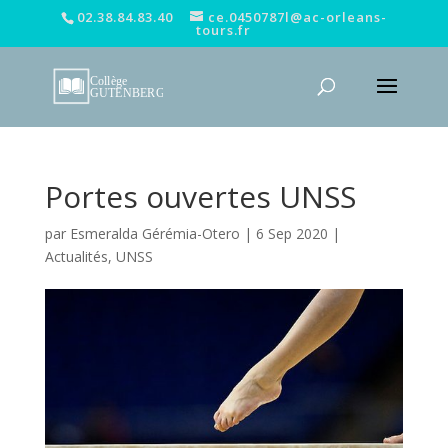
02.38.84.83.40
ce.0450787l@ac-orleans-
tours.fr
Portes ouvertes UNSS
par
Esmeralda Gérémia-Otero
|
6 Sep 2020
|
Actualités
,
UNSS