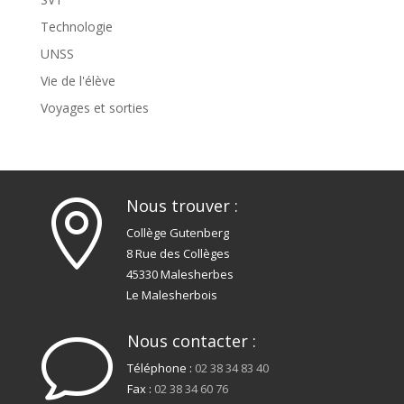
Technologie
UNSS
Vie de l'élève
Voyages et sorties
Nous trouver :

Collège Gutenberg
8 Rue des Collèges
45330 Malesherbes
Le Malesherbois
Nous contacter :
v
Téléphone :
02 38 34 83 40
Fax :
02 38 34 60 76