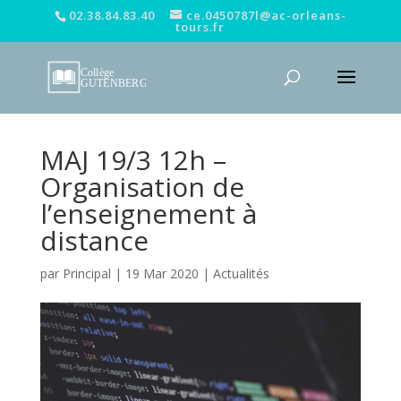
02.38.84.83.40
ce.0450787l@ac-orleans-
tours.fr
MAJ 19/3 12h –
Organisation de
l’enseignement à
distance
par
Principal
|
19 Mar 2020
|
Actualités