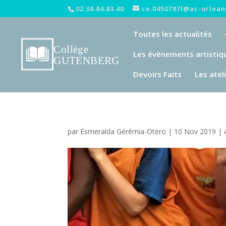
02.38.84.83.40
ce.0450787l@ac-orleans
Toutes les actualités
Les évènements artistiq
Devoirs Faits
Les atel
par
Esmeralda Gérémia-Otero
|
10 Nov 2019
|