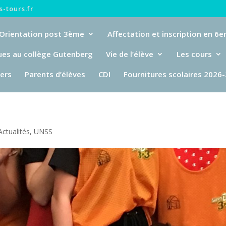
-tours.fr
Orientation post 3ème
Affectation et inscription en 6
ues au collège Gutenberg
Vie de l’élève
Les cours
iers
Parents d’élèves
CDI
Fournitures scolaires 2026
Actualités
,
UNSS