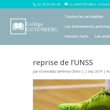
02.38.84.83.40
ce.0450787l@ac-orleans
Toutes les actualités
Les évènements artistiq
Devoirs Faits
Les atel
reprise de l’UNSS
par
Esmeralda Gérémia-Otero
|
2 Sep 2019
|
Ac