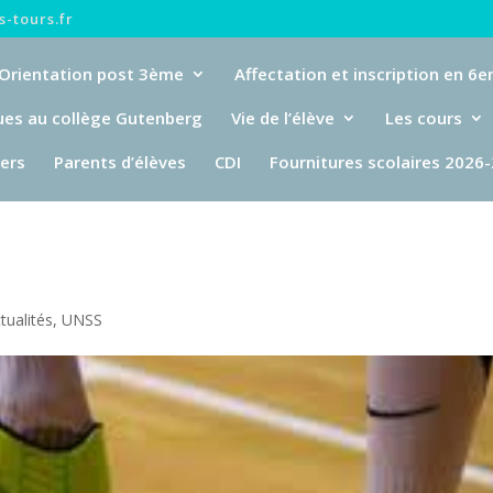
-tours.fr
Orientation post 3ème
Affectation et inscription en 6
ues au collège Gutenberg
Vie de l’élève
Les cours
iers
Parents d’élèves
CDI
Fournitures scolaires 2026
tualités
,
UNSS