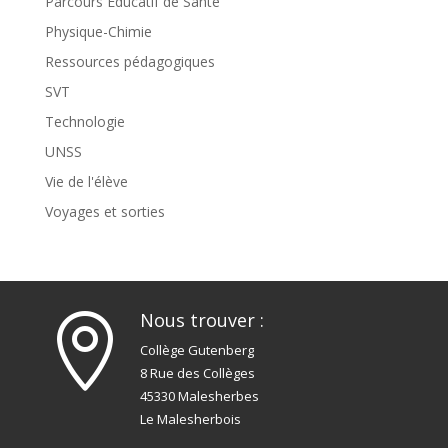
Parcours Éducatif de Santé
Physique-Chimie
Ressources pédagogiques
SVT
Technologie
UNSS
Vie de l'élève
Voyages et sorties
Nous trouver :

Collège Gutenberg
8 Rue des Collèges
45330 Malesherbes
Le Malesherbois