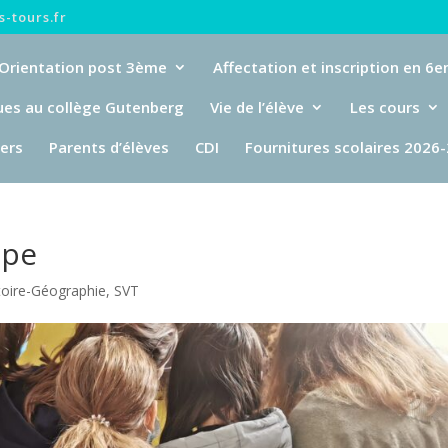
-tours.fr
Orientation post 3ème
Affectation et inscription en 6
ues au collège Gutenberg
Vie de l’élève
Les cours
iers
Parents d’élèves
CDI
Fournitures scolaires 2026
ope
toire-Géographie
,
SVT