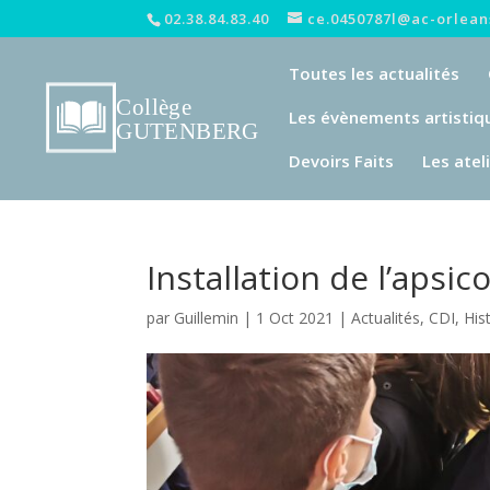
02.38.84.83.40
ce.0450787l@ac-orleans
Toutes les actualités
Les évènements artistiq
Devoirs Faits
Les atel
Installation de l’apsic
par
Guillemin
|
1 Oct 2021
|
Actualités
,
CDI
,
His