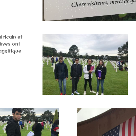
éricain et
èves ont
agnifique