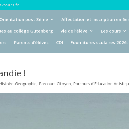
-tours.fr
Orientation post 3ème
Affectation et inscription en 6
ues au collège Gutenberg
Vie de l’élève
Les cours
iers
Parents d’élèves
CDI
Fournitures scolaires 2026
ndie !
Histoire-Géographie
,
Parcours Citoyen
,
Parcours d'Education Artistiqu