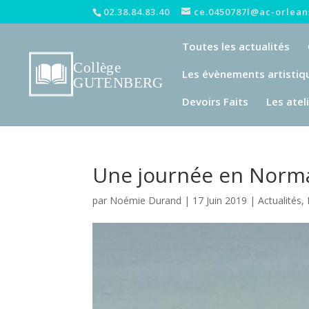
02.38.84.83.40
ce.0450787l@ac-orleans
Toutes les actualités
Les évènements artistiq
Devoirs Faits
Les atel
Une journée en Norma
par
Noémie Durand
|
17 Juin 2019
|
Actualités
,