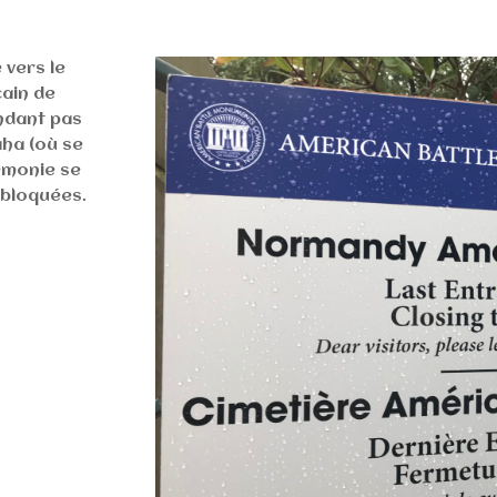
 vers le
cain de
ndant pas
ha (où se
rémonie se
t bloquées.