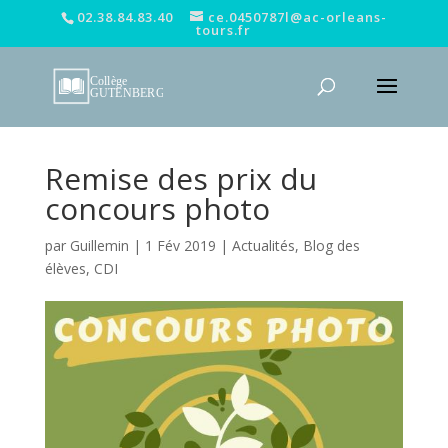
02.38.84.83.40
ce.0450787l@ac-orleans-
tours.fr
Remise des prix du
concours photo
par
Guillemin
|
1 Fév 2019
|
Actualités
,
Blog des
élèves
,
CDI